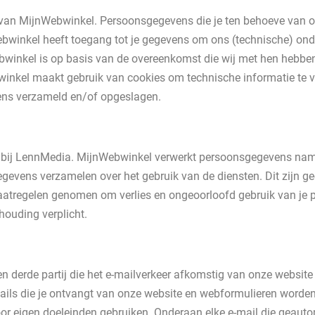
van MijnWebwinkel. Persoonsgegevens die je ten behoeve van o
ebwinkel heeft toegang tot je gegevens om ons (technische) onde
ebwinkel is op basis van de overeenkomst die wij met hen hebbe
inkel maakt gebruik van cookies om technische informatie te ve
ens verzameld en/of opgeslagen.
 bij LennMedia. MijnWebwinkel verwerkt persoonsgegevens name
egevens verzamelen over het gebruik van de diensten. Dit zijn
aatregelen genomen om verlies en ongeoorloofd gebruik van j
houding verplicht.
n derde partij die het e-mailverkeer afkomstig van onze website
ails die je ontvangt van onze website en webformulieren worden
oor eigen doeleinden gebruiken. Onderaan elke e-mail die geauto