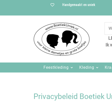
Handgemaakt en uniek

L
Ik 
Feestkleding
Kleding
Kr
Privacybeleid Boetiek U