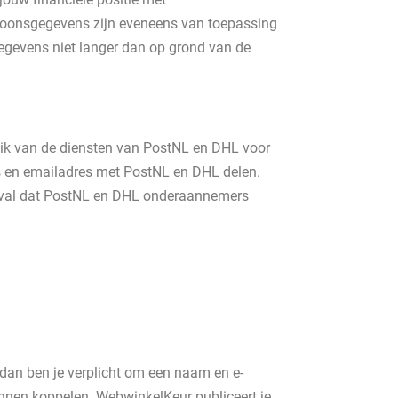
soonsgegevens zijn eveneens van toepassing
egevens niet langer dan op grond van de
bruik van de diensten van PostNL en DHL voor
ns en emailadres met PostNL en DHL delen.
geval dat PostNL en DHL onderaannemers
 dan ben je verplicht om een naam en e-
unnen koppelen. WebwinkelKeur publiceert je