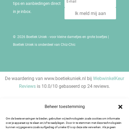
tips en aanbiedingen direct
in je inbox.
Ik meld mij aan
© 2026 Boetiek Uniek - voor kleine dametjes en grote boefjes |
Boetiek Uniek is onderdeel van Chiz-Chic
De waardering van www.boetiekuniek.nl bij
WebwinkelKeur
Reviews
is 10.0/10 gebaseerd op 24 reviews.
Beheer toestemming
Om de beste ervaringen te bieden, gebruiken wij technologieën zoals cookies om informatie
over je apparaat op te slaan en/of te raadplegen. Door in te stemmen met deze technologieën
kunnen wij gegevens zoals surfgedrag of unieke ID's op deze site verwerken. Als je geen