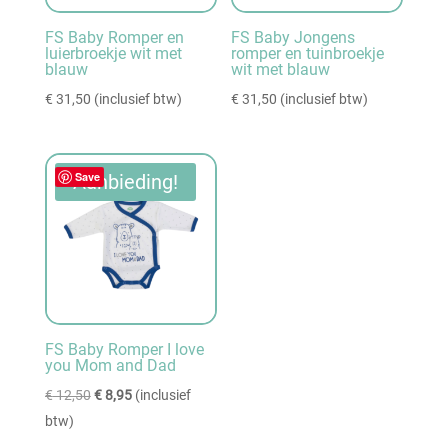
FS Baby Romper en
FS Baby Jongens
luierbroekje wit met
romper en tuinbroekje
blauw
wit met blauw
€
31,50
(inclusief btw)
€
31,50
(inclusief btw)
Save
Aanbieding!
FS Baby Romper I love
you Mom and Dad
Oorspronkelijke
Huidige
€
12,50
€
8,95
(inclusief
prijs
prijs
btw)
was:
is: