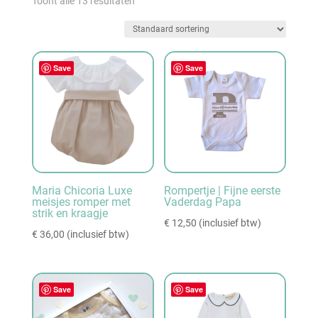
Toont alle 13 resultaten
Save
Save
Maria Chicoria Luxe
Rompertje | Fijne eerste
meisjes romper met
Vaderdag Papa
strik en kraagje
€
12,50
(inclusief btw)
€
36,00
(inclusief btw)
Save
Save