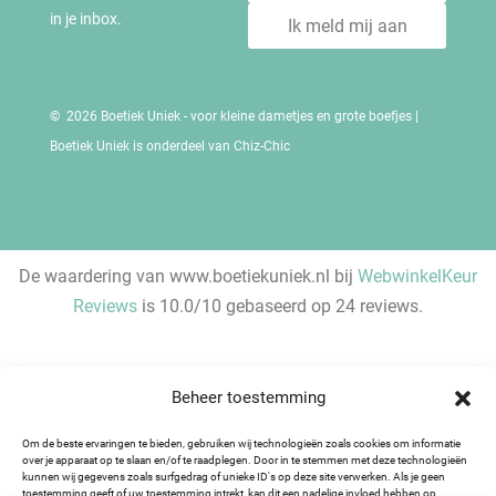
in je inbox.
Ik meld mij aan
© 2026 Boetiek Uniek - voor kleine dametjes en grote boefjes |
Boetiek Uniek is onderdeel van Chiz-Chic
De waardering van www.boetiekuniek.nl bij
WebwinkelKeur
Reviews
is 10.0/10 gebaseerd op 24 reviews.
Beheer toestemming
Om de beste ervaringen te bieden, gebruiken wij technologieën zoals cookies om informatie
over je apparaat op te slaan en/of te raadplegen. Door in te stemmen met deze technologieën
kunnen wij gegevens zoals surfgedrag of unieke ID's op deze site verwerken. Als je geen
toestemming geeft of uw toestemming intrekt, kan dit een nadelige invloed hebben op