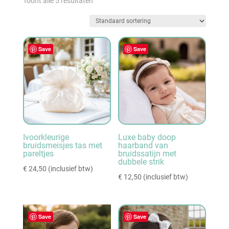
Toont alle 5 resultaten
Save
Save
Ivoorkleurige
Luxe baby doop
bruidsmeisjes tas met
haarband van
pareltjes
bruidssatijn met
dubbele strik
€
24,50
(inclusief btw)
€
12,50
(inclusief btw)
Save
Save