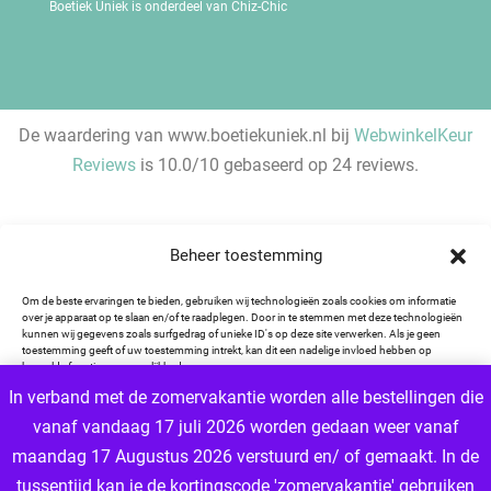
Boetiek Uniek is onderdeel van Chiz-Chic
De waardering van www.boetiekuniek.nl bij
WebwinkelKeur
Reviews
is 10.0/10 gebaseerd op 24 reviews.
Beheer toestemming
Om de beste ervaringen te bieden, gebruiken wij technologieën zoals cookies om informatie
over je apparaat op te slaan en/of te raadplegen. Door in te stemmen met deze technologieën
kunnen wij gegevens zoals surfgedrag of unieke ID's op deze site verwerken. Als je geen
toestemming geeft of uw toestemming intrekt, kan dit een nadelige invloed hebben op
bepaalde functies en mogelijkheden.
In verband met de zomervakantie worden alle bestellingen die
vanaf vandaag 17 juli 2026 worden gedaan weer vanaf
Accepteren
maandag 17 Augustus 2026 verstuurd en/ of gemaakt. In de
Weigeren
tussentijd kan je de kortingscode 'zomervakantie' gebruiken