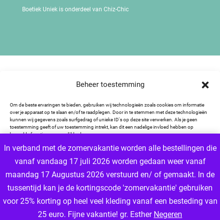
Boetiek Uniek is onderdeel van Chiz-Chic
Beheer toestemming
Om de beste ervaringen te bieden, gebruiken wij technologieën zoals cookies om informatie
over je apparaat op te slaan en/of te raadplegen. Door in te stemmen met deze technologieën
kunnen wij gegevens zoals surfgedrag of unieke ID's op deze site verwerken. Als je geen
toestemming geeft of uw toestemming intrekt, kan dit een nadelige invloed hebben op
bepaalde functies en mogelijkheden.
In verband met de zomervakantie worden alle bestellingen die
vanaf vandaag 17 juli 2026 worden gedaan weer vanaf
Accepteren
maandag 17 Augustus 2026 verstuurd en/ of gemaakt. In de
Weigeren
tussentijd kan je de kortingscode 'zomervakantie' gebruiken
voor 25% korting op heel veel kleding vanaf een besteding van
Cookiebeleid
Privacybeleid
25 euro. Fijne vakantie! gr. Esther
Negeren