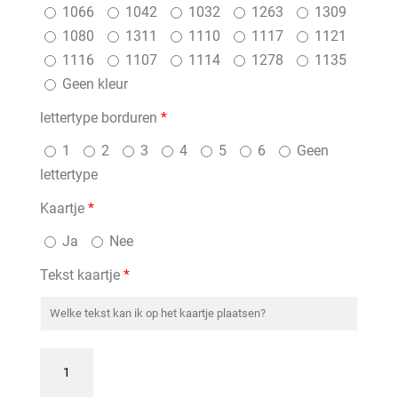
1066
1042
1032
1263
1309
1080
1311
1110
1117
1121
1116
1107
1114
1278
1135
Geen kleur
lettertype borduren
*
1
2
3
4
5
6
Geen
lettertype
Kaartje
*
Ja
Nee
Tekst kaartje
*
Funnies
Badcape