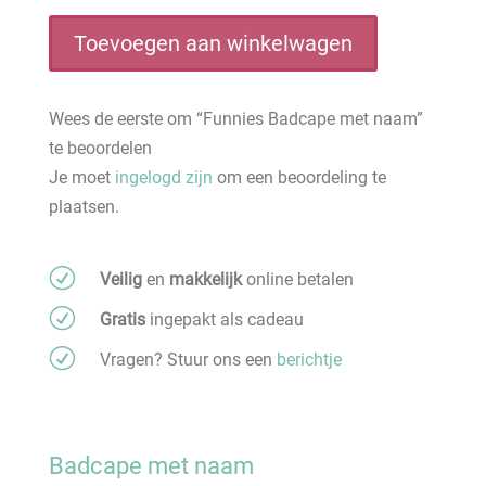
met
naam
Toevoegen aan winkelwagen
aantal
Wees de eerste om “Funnies Badcape met naam”
te beoordelen
Je moet
ingelogd zijn
om een beoordeling te
plaatsen.
R
Veilig
en
makkelijk
online betalen
R
Gratis
ingepakt als cadeau
R
Vragen? Stuur ons een
berichtje
Badcape met naam