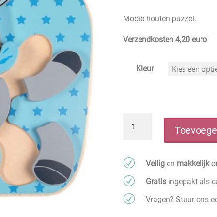
prijs
prijs
was:
is:
Mooie houten puzzel.
€ 9,95.
€ 5,50.
Verzendkosten 4,20 euro
Kleur
Happy
Toevoege
People
Houten
Vormenpuzzel
R
Veilig
en
makkelijk
on
Ezel
R
Gratis
ingepakt als 
aantal
R
Vragen? Stuur ons 