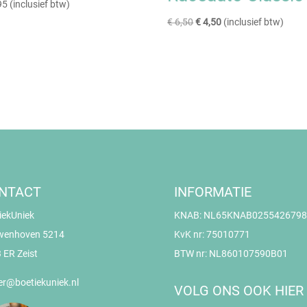
95
(inclusief btw)
Oorspronkelijke
Huidige
€
6,50
€
4,50
(inclusief btw)
prijs
prijs
was:
is:
€ 6,50.
€ 4,50.
NTACT
INFORMATIE
iekUniek
KNAB: NL65KNAB0255426798
wenhoven 5214
KvK nr: 75010771
 ER Zeist
BTW nr: NL860107590B01
er@boetiekuniek.nl
VOLG ONS OOK HIER