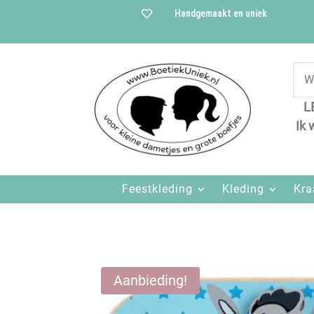
Handgemaakt en uniek

L
Ik 
Feestkleding
Kleding
Kr
Aanbieding!