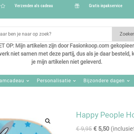
Verzenden als cadeau
Gratis inpakservice


Zoeke
ET OP: Mijn artikelen zijn door Fasionkoop.com gekopieer
werk niet samen met deze partij, dus als je daar besteld, k
je mijn artikelen niet geleverd.
aamcadeau
Personalisatie
Bijzondere dagen
Happy People Ho
Oorspronkelijk
Huidige
€
9,95
€
5,50
(inclusie