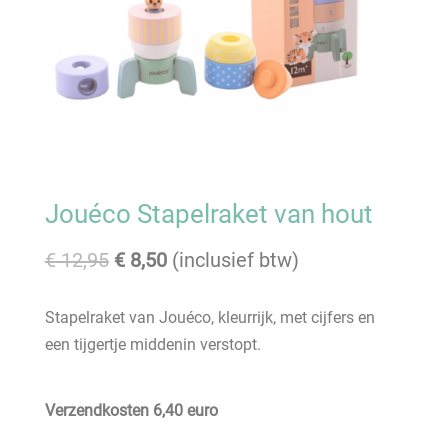
Jouéco Stapelraket van hout
Oorspronkelijke
Huidige
€
12,95
€
8,50
(inclusief btw)
prijs
prijs
was:
is:
Stapelraket van Jouéco, kleurrijk, met cijfers en
€ 12,95.
€ 8,50.
een tijgertje middenin verstopt.
Verzendkosten 6,40 euro