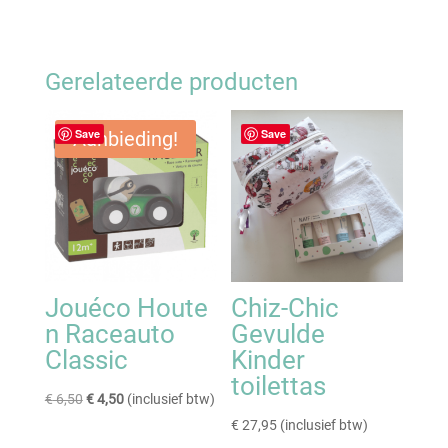
Gerelateerde producten
Save
Save
Aanbieding!
Jouéco Houte
Chiz-Chic
n Raceauto
Gevulde
Classic
Kinder
toilettas
Oorspronkelijke
Huidige
€
6,50
€
4,50
(inclusief btw)
prijs
prijs
€
27,95
(inclusief btw)