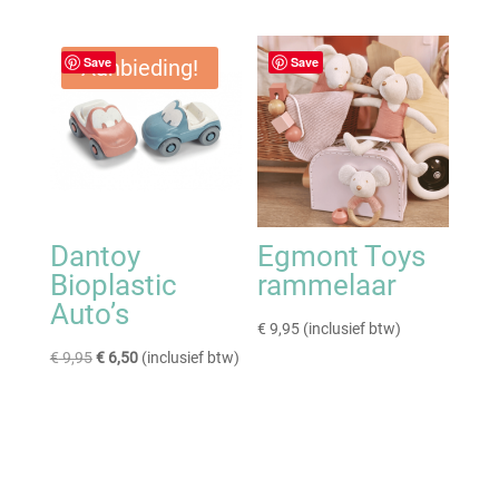
was:
is:
€ 6,50.
€ 4,50.
Save
Save
Aanbieding!
Dantoy
Egmont Toys
Bioplastic
rammelaar
Auto’s
€
9,95
(inclusief btw)
Oorspronkelijke
Huidige
€
9,95
€
6,50
(inclusief btw)
prijs
prijs
was:
is:
€ 9,95.
€ 6,50.