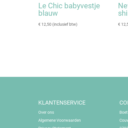
Le Chic babyvestje
Ne
blauw
shi
€
12,50
(inclusief btw)
€
12,
KLANTENSERVICE
CO
Over ons
Boet
Algemene Voorwaarden
Cou