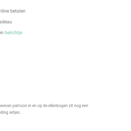
line betalen
cadeau
een
berichtje
 geweven patroon in en op de ellenbogen zit nog een
ding setjes.