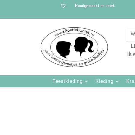
Handgemaakt en uniek

L
Ik 
Feestkleding
Kleding
Kr