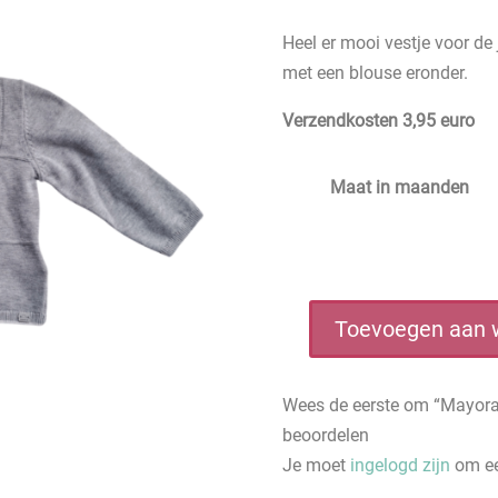
Heel er mooi vestje voor d
met een blouse eronder.
Verzendkosten 3,95 euro
Maat in maanden
Toevoegen aan 
Mayoral
baby
jongens
Wees de eerste om “Mayoral 
vest
beoordelen
gebreid
Je moet
ingelogd zijn
om ee
grijs