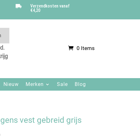
Verzendkosten vanaf

€4,20
n
d.
0 Items
.
rijg
Nieuw
Merken
Sale
Blog
gens vest gebreid grijs
)