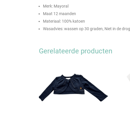
Merk: Mayoral
Maat 12 maanden
Materiaal: 100% katoen
Wasadvies: wassen op 30 graden, Niet in de dro
Gerelateerde producten