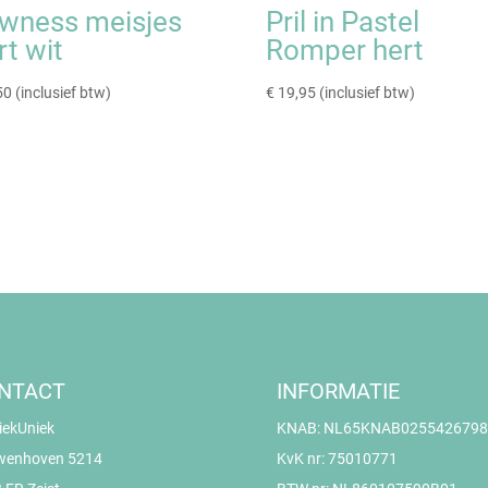
wness meisjes
Pril in Pastel
rt wit
Romper hert
50
(inclusief btw)
€
19,95
(inclusief btw)
NTACT
INFORMATIE
iekUniek
KNAB: NL65KNAB0255426798
wenhoven 5214
KvK nr: 75010771