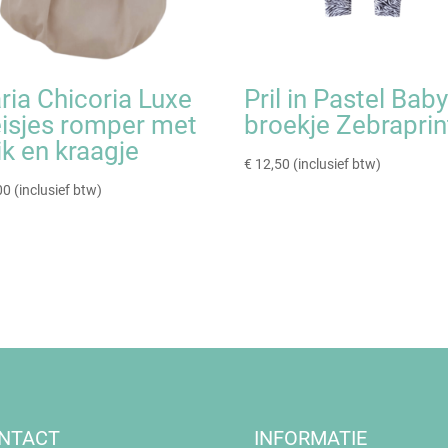
ria Chicoria Luxe
Pril in Pastel Bab
isjes romper met
broekje Zebraprin
ik en kraagje
€
12,50
(inclusief btw)
00
(inclusief btw)
NTACT
INFORMATIE