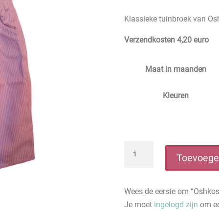
Klassieke tuinbroek van Osh
Verzendkosten 4,20 euro
Maat in maanden
Kleuren
Oshkosh
Toevoege
Broek
gestreept
aantal
Wees de eerste om “Oshkosh
Je moet
ingelogd zijn
om ee