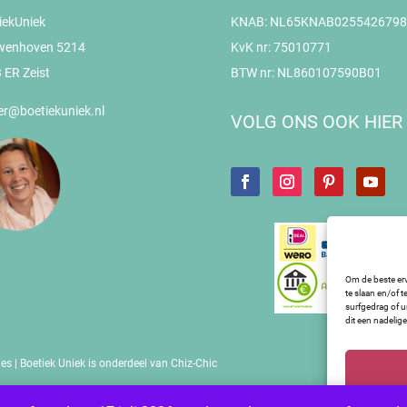
iekUniek
KNAB: NL65KNAB0255426798
wenhoven 5214
KvK nr: 75010771
 ER Zeist
BTW nr: NL860107590B01
er@boetiekuniek.nl
VOLG ONS OOK HIER
Om de beste erv
te slaan en/of 
surfgedrag of u
dit een nadelig
es | Boetiek Uniek is onderdeel van Chiz-Chic