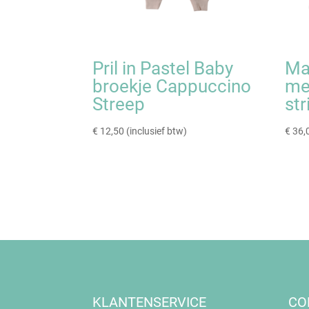
Pril in Pastel Baby
Ma
broekje Cappuccino
me
Streep
str
€
12,50
(inclusief btw)
€
36,
KLANTENSERVICE
CO