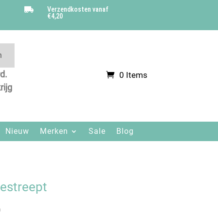
Verzendkosten vanaf

€4,20
n
d.
0 Items
.
rijg
Nieuw
Merken
Sale
Blog
estreept
)