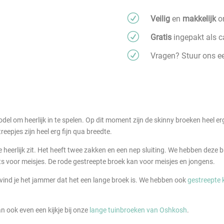
R
Veilig
en
makkelijk
on
R
Gratis
ingepakt als 
R
Vragen? Stuur ons 
del om heerlijk in te spelen. Op dit moment zijn de skinny broeken heel erg
eepjes zijn heel erg fijn qua breedte.
k die heerlijk zit. Het heeft twee zakken en een nep sluiting. We hebben dez
ets voor meisjes. De rode gestreepte broek kan voor meisjes en jongens.
vind je het jammer dat het een lange broek is. We hebben ook
gestreepte 
 ook even een kijkje bij onze
lange tuinbroeken van Oshkosh
.