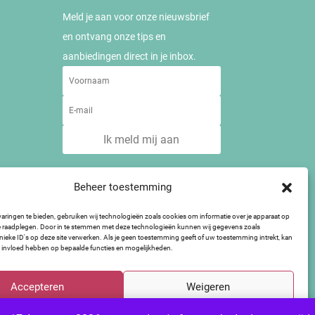
Meld je aan voor onze nieuwsbrief
en ontvang onze tips en
aanbiedingen direct in je inbox.
Ik meld mij aan
Beheer toestemming
aringen te bieden, gebruiken wij technologieën zoals cookies om informatie over je apparaat op
te raadplegen. Door in te stemmen met deze technologieën kunnen wij gegevens zoals
nieke ID's op deze site verwerken. Als je geen toestemming geeft of uw toestemming intrekt, kan
e invloed hebben op bepaalde functies en mogelijkheden.
Accepteren
Weigeren