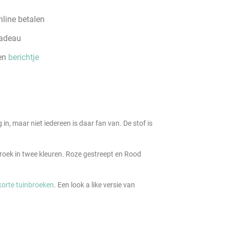
line betalen
cadeau
een
berichtje
 in, maar niet iedereen is daar fan van. De stof is
e broek in twee kleuren. Roze gestreept en Rood
korte tuinbroeken
. Een look a like versie van