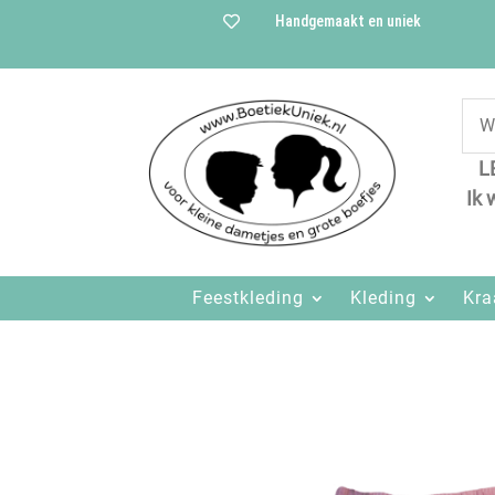
Handgemaakt en uniek

L
Ik 
Feestkleding
Kleding
Kr