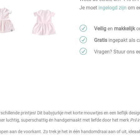
babyjurkje
Je moet
ingelogd zijn
om ee
aantal
R
Veilig
en
makkelijk
on
R
Gratis
ingepakt als 
R
Vragen? Stuur ons 
rschillende printjes! Dit babyjurkje met korte mouwtjes en een lieflijk desi
ker luchtig, superschattig én handgemaakt met liefde door het merk
Pril 
open aan de voorkant. Zo trek je het in één handomdraai aan of uit, idea