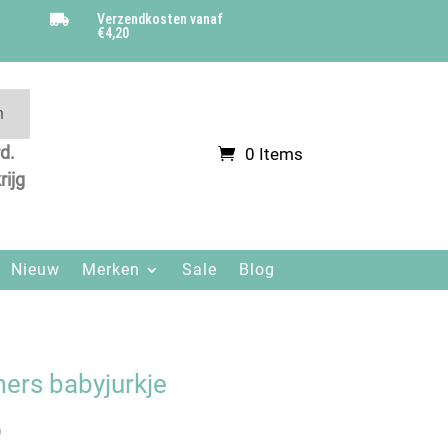
Verzendkosten vanaf

€4,20
n
d.
0 Items
.
rijg
Nieuw
Merken
Sale
Blog
mers babyjurkje
)