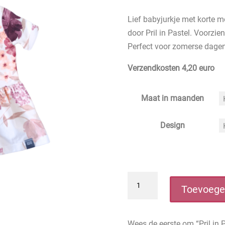
Lief babyjurkje met korte 
door Pril in Pastel. Voorzie
Perfect voor zomerse dagen
Verzendkosten 4,20 euro
Maat in maanden
Design
Pril
Toevoege
in
Pastel
Zomers
Wees de eerste om “Pril in 