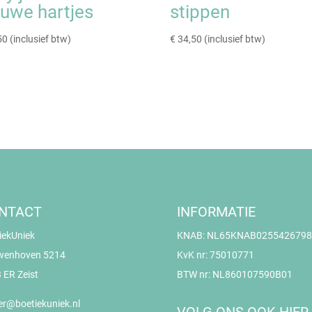
auwe hartjes
stippen
50
(inclusief btw)
€
34,50
(inclusief btw)
NTACT
INFORMATIE
iekUniek
KNAB: NL65KNAB0255426798
wenhoven 5214
KvK nr: 75010771
 ER Zeist
BTW nr: NL860107590B01
er@boetiekuniek.nl