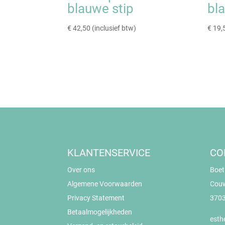
blauwe stip
bl
€
42,50
(inclusief btw)
€
19,
KLANTENSERVICE
CO
Over ons
Boet
Algemene Voorwaarden
Cou
Privacy Statement
3703
Betaalmogelijkheden
esth