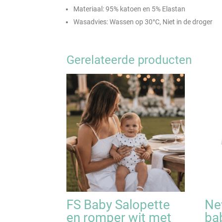
Materiaal: 95% katoen en 5% Elastan
Wasadvies: Wassen op 30°C, Niet in de droger
Gerelateerde producten
FS Baby Salopette
Ne
en romper wit met
ba