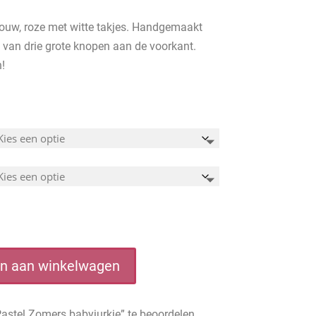
mouw, roze met witte takjes. Handgemaakt
n van drie grote knopen aan de voorkant.
!
n aan winkelwagen
Pastel Zomers babyjurkje” te beoordelen