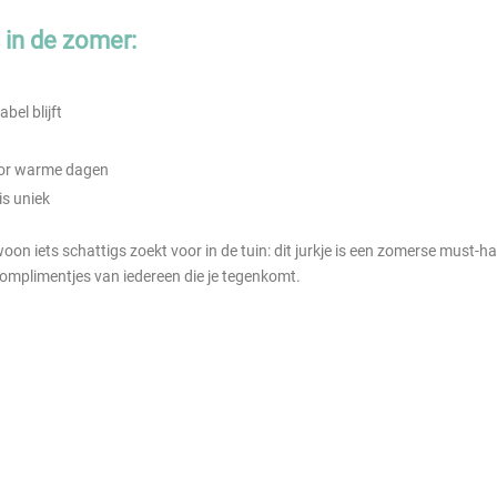
s in de zomer:
bel blijft
oor warme dagen
is uniek
woon iets schattigs zoekt voor in de tuin: dit jurkje is een zomerse must-
 complimentjes van iedereen die je tegenkomt.