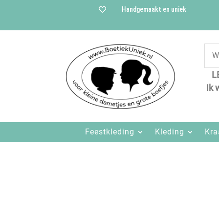
Handgemaakt en uniek

L
Ik 
Feestkleding
Kleding
Kr