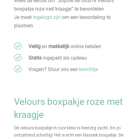
Wees de eerste om “Sophie de Giraffe Velours
met
boxpakje roze met kraagje” te beoordelen
kraagje
Je moet
ingelogd zijn
om een beoordeling te
aantal
plaatsen.
R
Veilig
en
makkelijk
online betalen
R
Gratis
ingepakt als cadeau
R
Vragen? Stuur ons een
berichtje
Velours boxpakje roze met
kraagje
Dit velours boxpakje in roze kleur is heel erg zacht. En zo
ontzettend schattig! Het is echt een klassiek boxpakje. De