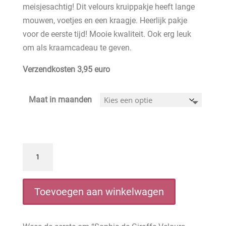
meisjesachtig! Dit velours kruippakje heeft lange
mouwen, voetjes en een kraagje. Heerlijk pakje
voor de eerste tijd! Mooie kwaliteit. Ook erg leuk
om als kraamcadeau te geven.
Verzendkosten 3,95 euro
Maat in maanden
Sophie
de
Giraffe
Velours
Toevoegen aan winkelwagen
boxpakje
roze