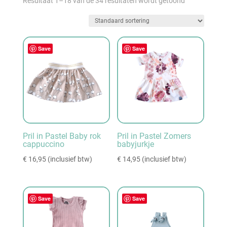
Resultaat 1–18 van de 34 resultaten wordt getoond
Save
Save
Pril in Pastel Baby rok
Pril in Pastel Zomers
cappuccino
babyjurkje
€
16,95
(inclusief btw)
€
14,95
(inclusief btw)
Save
Save