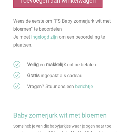
Toevoegen aan winkelwagen
met
bloemen
Wees de eerste om “FS Baby zomerjurk wit met
aantal
bloemen” te beoordelen
Je moet
ingelogd zijn
om een beoordeling te
plaatsen.
R
Veilig
en
makkelijk
online betalen
R
Gratis
ingepakt als cadeau
R
Vragen? Stuur ons een
berichtje
Baby zomerjurk wit met bloemen
Soms heb je van die babyjurkjes waar je ogen naar toe