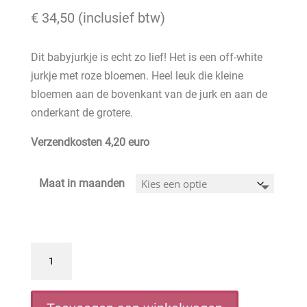
€
34,50
(inclusief btw)
Dit babyjurkje is echt zo lief! Het is een off-white
jurkje met roze bloemen. Heel leuk die kleine
bloemen aan de bovenkant van de jurk en aan de
onderkant de grotere.
Verzendkosten 4,20 euro
Maat in maanden
FS
Baby
zomerjurk
wit