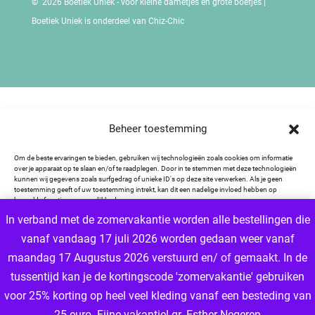
© 2026 Boetiek Uniek - voor kleine dametjes en grote boefjes |
Boetiek Uniek is onderdeel van Chiz-Chic
Beheer toestemming
Om de beste ervaringen te bieden, gebruiken wij technologieën zoals cookies om informatie
over je apparaat op te slaan en/of te raadplegen. Door in te stemmen met deze technologieën
kunnen wij gegevens zoals surfgedrag of unieke ID's op deze site verwerken. Als je geen
toestemming geeft of uw toestemming intrekt, kan dit een nadelige invloed hebben op
bepaalde functies en mogelijkheden.
In verband met de zomervakantie worden alle bestellingen die
vanaf vandaag 17 juli 2026 worden gedaan weer vanaf
Accepteren
maandag 17 Augustus 2026 verstuurd en/ of gemaakt. In de
Weigeren
tussentijd kan je de kortingscode 'zomervakantie' gebruiken
voor 25% korting op heel veel kleding vanaf een besteding van
Cookiebeleid
Privacybeleid
25 euro. Fijne vakantie! gr. Esther
Negeren