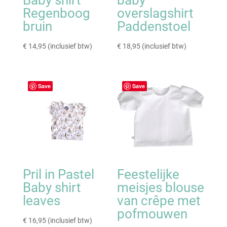
Baby shirt
baby
Regenboog
overslagshirt
bruin
Paddenstoel
€
14,95
(inclusief btw)
€
18,95
(inclusief btw)
Save
Save
Pril in Pastel
Feestelijke
Baby shirt
meisjes blouse
leaves
van crêpe met
pofmouwen
€
16,95
(inclusief btw)