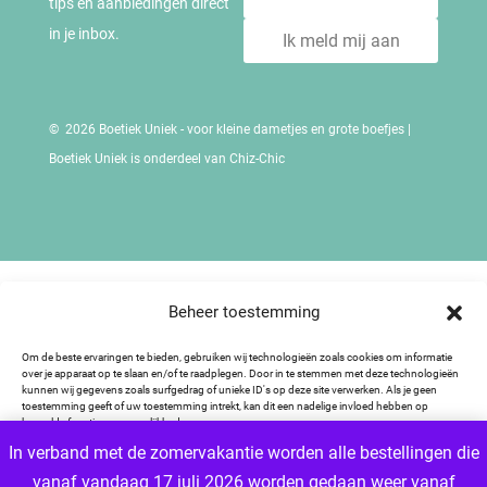
tips en aanbiedingen direct
in je inbox.
Ik meld mij aan
© 2026 Boetiek Uniek - voor kleine dametjes en grote boefjes |
Boetiek Uniek is onderdeel van Chiz-Chic
Beheer toestemming
Om de beste ervaringen te bieden, gebruiken wij technologieën zoals cookies om informatie
over je apparaat op te slaan en/of te raadplegen. Door in te stemmen met deze technologieën
kunnen wij gegevens zoals surfgedrag of unieke ID's op deze site verwerken. Als je geen
toestemming geeft of uw toestemming intrekt, kan dit een nadelige invloed hebben op
bepaalde functies en mogelijkheden.
In verband met de zomervakantie worden alle bestellingen die
vanaf vandaag 17 juli 2026 worden gedaan weer vanaf
Accepteren