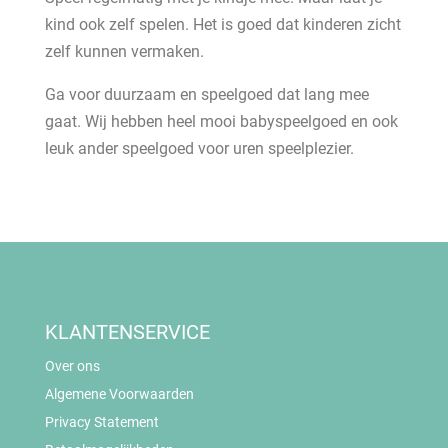
kind ook zelf spelen. Het is goed dat kinderen zicht
zelf kunnen vermaken.
Ga voor duurzaam en speelgoed dat lang mee
gaat. Wij hebben heel mooi babyspeelgoed en ook
leuk ander speelgoed voor uren speelplezier.
KLANTENSERVICE
Over ons
Algemene Voorwaarden
Privacy Statement