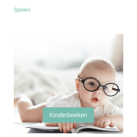
Spelen
Kinderboeken