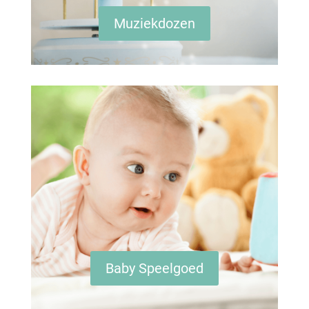
Muziekdozen
Baby Speelgoed