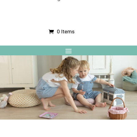
0 Items