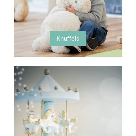
Knuffels